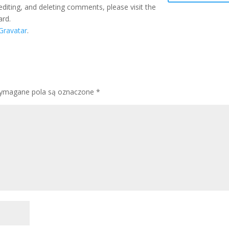
editing, and deleting comments, please visit the
ard.
Gravatar
.
ymagane pola są oznaczone
*