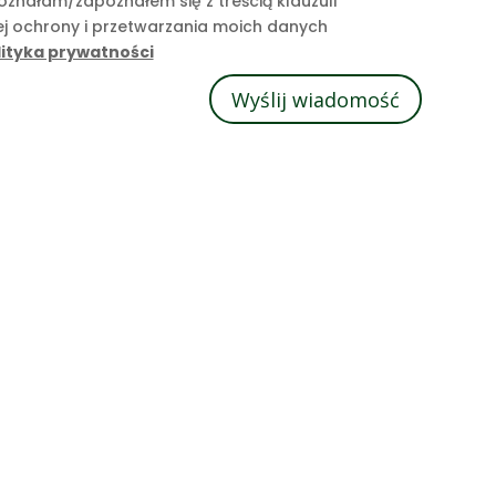
znałam/zapoznałem się z treścią klauzuli
ej ochrony i przetwarzania moich danych
lityka prywatności
Wyślij wiadomość