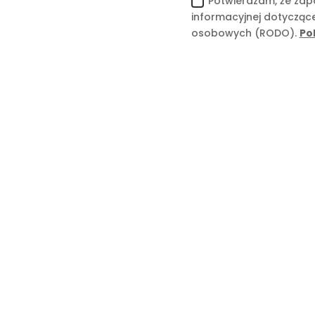
Potwierdzam, że zapo
informacyjnej dotycząc
osobowych (RODO).
Po