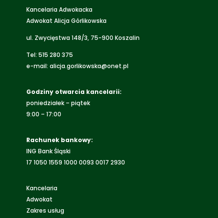
Kancelaria Adwokacka
Adwokat Alicja Górlikowska
ul. Zwycięstwa 148/3, 75-900 Koszalin
Tel:
515 280 375
e-mail:
alicja.gorlikowska@onet.pl
Godziny otwarcia kancelarii:
poniedziałek – piątek
9:00 – 17:00
Rachunek bankowy:
ING Bank Śląski
17 1050 1559 1000 0093 0017 2930
Kancelaria
Adwokat
Zakres usług