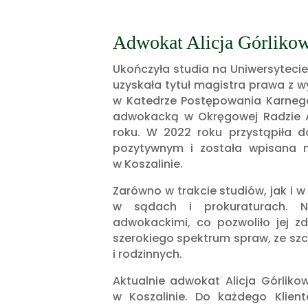
Adwokat Alicja Górliko
Ukończyła studia na Uniwersytecie 
uzyskała tytuł magistra prawa z 
w Katedrze Postępowania Karnego 
adwokacką w Okręgowej Radzie Ad
roku. W 2022 roku przystąpiła 
pozytywnym i została wpisana 
w Koszalinie.
Zarówno w trakcie studiów, jak i w
w sądach i prokuraturach. N
adwokackimi, co pozwoliło jej
z
szerokiego spektrum spraw, ze sz
i rodzinnych.
Aktualnie adwokat Alicja Górlik
w Koszalinie. Do każdego Klien