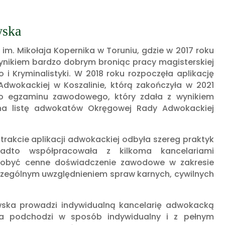
wska
im. Mikołaja Kopernika w Toruniu, gdzie w 2017 roku
wynikiem bardzo dobrym broniąc pracy magisterskiej
i Kryminalistyki.
W 2018 roku rozpoczęła aplikację
wokackiej w Koszalinie, którą zakończyła w 2021
do egzaminu zawodowego, który zdała z wynikiem
na listę adwokatów Okręgowej Rady Adwokackiej
 trakcie aplikacji adwokackiej odbyła szereg praktyk
adto współpracowała z kilkoma kancelariami
dobyć cenne doświadczenie zawodowe w zakresie
czególnym uwzględnieniem spraw karnych, cywilnych
owska prowadzi indywidualną kancelarię adwokacką
ta podchodzi w sposób indywidualny i z pełnym